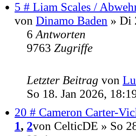
5 # Liam Scales / Abweh
von
Dinamo Baden
» Di 
6
Antworten
9763
Zugriffe
Letzter Beitrag
von
Lu
So 18. Jan 2026, 18:1
20 # Cameron Carter-Vic
1
,
2
von CelticDE » So 2