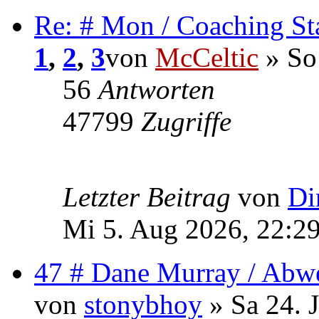
Re: # Mon / Coaching St
1
,
2
,
3
von
McCeltic
» So
56
Antworten
47799
Zugriffe
Letzter Beitrag
von
Di
Mi 5. Aug 2026, 22:2
47 # Dane Murray / Abw
von
stonybhoy
» Sa 24. 