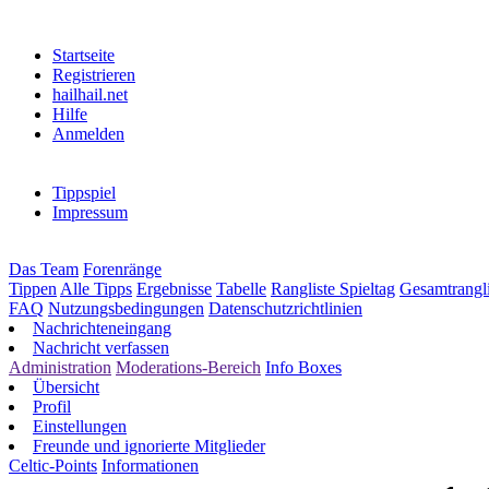
Startseite
Registrieren
hailhail.net
Hilfe
Anmelden
Tippspiel
Impressum
Das Team
Forenränge
Tippen
Alle Tipps
Ergebnisse
Tabelle
Rangliste Spieltag
Gesamtrangli
FAQ
Nutzungsbedingungen
Datenschutzrichtlinien
Nachrichteneingang
Nachricht verfassen
Administration
Moderations-Bereich
Info Boxes
Übersicht
Profil
Einstellungen
Freunde und ignorierte Mitglieder
Celtic-Points
Informationen