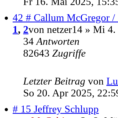
Fr 16. Mai 2025, 15:3
42 # Callum McGregor / 
1
,
2
von netzer14 » Mi 4.
34
Antworten
82643
Zugriffe
Letzter Beitrag
von
Lu
So 20. Apr 2025, 22:5
# 15 Jeffrey Schlupp