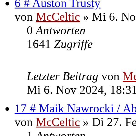
6 # Auston Trusty
von
McCeltic
» Mi 6. No
0
Antworten
1641
Zugriffe
Letzter Beitrag
von
Mc
Mi 6. Nov 2024, 18:3
17 # Maik Nawrocki / A
von
McCeltic
» Di 27. F
1
Antworten