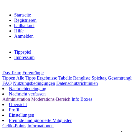
Startseite
Registrieren
hailhail.net
Hilfe
Anmelden
Tippspiel
Impressum
Das Team
Forenränge
Tippen
Alle Tipps
Ergebnisse
Tabelle
Rangliste Spieltag
Gesamtrangli
FAQ
Nutzungsbedingungen
Datenschutzrichtlinien
Nachrichteneingang
Nachricht verfassen
Administration
Moderations-Bereich
Info Boxes
Übersicht
Profil
Einstellungen
Freunde und ignorierte Mitglieder
Celtic-Points
Informationen