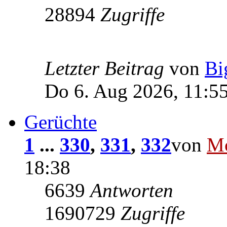
28894
Zugriffe
Letzter Beitrag
von
Bi
Do 6. Aug 2026, 11:5
Gerüchte
1
...
330
,
331
,
332
von
Mc
18:38
6639
Antworten
1690729
Zugriffe