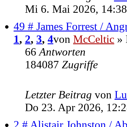
Mi 6. Mai 2026, 14:38
49 # James Forrest / Angr
1
,
2
,
3
,
4
von
McCeltic
» 
66
Antworten
184087
Zugriffe
Letzter Beitrag
von
Lu
Do 23. Apr 2026, 12:
2 # Alistair Johnston / 