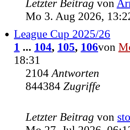
Letzter Beitrag
von
Ar
Mo 3. Aug 2026, 13:2
League Cup 2025/26
1
...
104
,
105
,
106
von
Mc
18:31
2104
Antworten
844384
Zugriffe
Letzter Beitrag
von
st
Mo 27. Jul 2026, 06:1