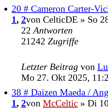
20 # Cameron Carter-Vic
1
,
2
von CelticDE » So 2
22
Antworten
21242
Zugriffe
Letzter Beitrag
von
Lu
Mo 27. Okt 2025, 11:
38 # Daizen Maeda / Ang
1
,
2
von
McCeltic
» Di 10