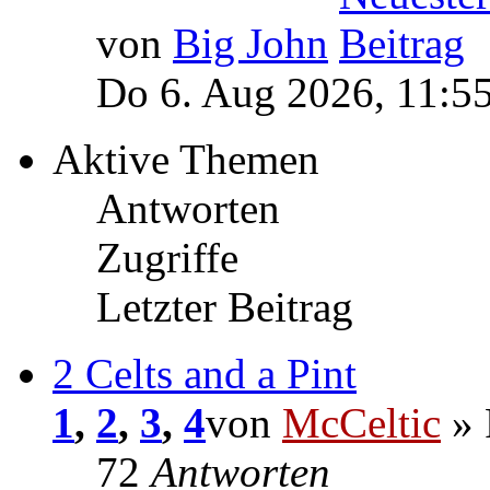
von
Big John
Do 6. Aug 2026, 11:5
Aktive Themen
Antworten
Zugriffe
Letzter Beitrag
2 Celts and a Pint
1
,
2
,
3
,
4
von
McCeltic
» 
72
Antworten