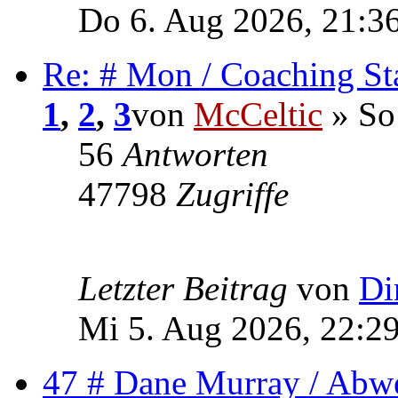
Do 6. Aug 2026, 21:3
Re: # Mon / Coaching St
1
,
2
,
3
von
McCeltic
» So
56
Antworten
47798
Zugriffe
Letzter Beitrag
von
Di
Mi 5. Aug 2026, 22:2
47 # Dane Murray / Abw