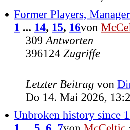
Former Players, Manager
1
...
14
,
15
,
16
von
McCel
309
Antworten
396124
Zugriffe
Letzter Beitrag
von
Di
Do 14. Mai 2026, 13:
Unbroken history since 
1
...
5
,
6
,
7
von
McCeltic