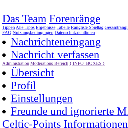
Das Team
Forenränge
Tippen
Alle Tipps
Ergebnisse
Tabelle
Rangliste Spieltag
Gesamtrangli
FAQ
Nutzungsbedingungen
Datenschutzrichtlinien
Nachrichteneingang
Nachricht verfassen
Administration
Moderations-Bereich
{ INFO_BOXES }
Übersicht
Profil
Einstellungen
Freunde und ignorierte Mi
Celtic-Points
Informationen