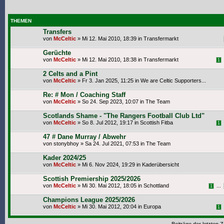
THEMEN
Transfers
von
McCeltic
» Mi 12. Mai 2010, 18:39 in
Transfermarkt
Gerüchte
von
McCeltic
» Mi 12. Mai 2010, 18:38 in
Transfermarkt
1
2 Celts and a Pint
von
McCeltic
» Fr 3. Jan 2025, 11:25 in
We are Celtic Supporters...
Re: # Mon / Coaching Staff
von
McCeltic
» So 24. Sep 2023, 10:07 in
The Team
Scotlands Shame - "The Rangers Football Club Ltd"
von
McCeltic
» So 8. Jul 2012, 19:17 in
Scottish Fitba
1
47 # Dane Murray / Abwehr
von
stonybhoy
» Sa 24. Jul 2021, 07:53 in
The Team
Kader 2024/25
von
McCeltic
» Mi 6. Nov 2024, 19:29 in
Kaderübersicht
Scottish Premiership 2025/2026
von
McCeltic
» Mi 30. Mai 2012, 18:05 in
Schottland
...
1
Champions League 2025/2026
von
McCeltic
» Mi 30. Mai 2012, 20:04 in
Europa
1
Beiträge der letzten 