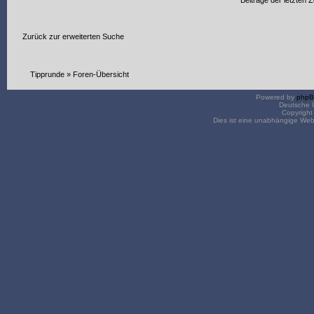
Zurück zur erweiterten Suche
Tipprunde
»
Foren-Übersicht
Powered by
php
Deutsche 
Copyright
Dies ist eine unabhängige Webs