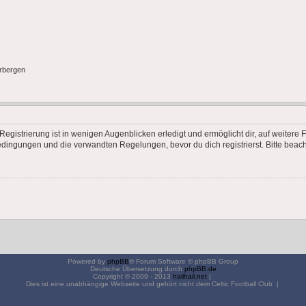
erbergen
egistrierung ist in wenigen Augenblicken erledigt und ermöglicht dir, auf weitere 
ingungen und die verwandten Regelungen, bevor du dich registrierst. Bitte beach
Powered by
phpBB
® Forum Software © phpBB Group
Deutsche Übersetzung durch
phpBB.de
Copyright © 2009 - 2013
hailhail.net
|
Dies ist eine unabhängige Webseite und gehört nicht dem Celtic Football Club |