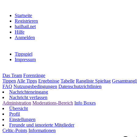
Startseite
Registrieren
hailhail.net
Hilfe
Anmelden
Tippspiel
Impressum
Das Team
Forenränge
Tippen
Alle Tipps
Ergebnisse
Tabelle
Rangliste Spieltag
Gesamtrangli
FAQ
Nutzungsbedingungen
Datenschutzrichtlinien
Nachrichteneingang
Nachricht verfassen
Administration
Moderations-Bereich
Info Boxes
Übersicht
Profil
Einstellungen
Freunde und ignorierte Mitglieder
Celtic-Points
Informationen