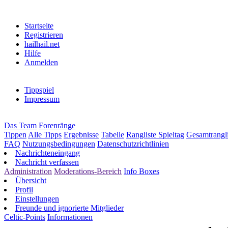
Startseite
Registrieren
hailhail.net
Hilfe
Anmelden
Tippspiel
Impressum
Das Team
Forenränge
Tippen
Alle Tipps
Ergebnisse
Tabelle
Rangliste Spieltag
Gesamtrangli
FAQ
Nutzungsbedingungen
Datenschutzrichtlinien
Nachrichteneingang
Nachricht verfassen
Administration
Moderations-Bereich
Info Boxes
Übersicht
Profil
Einstellungen
Freunde und ignorierte Mitglieder
Celtic-Points
Informationen