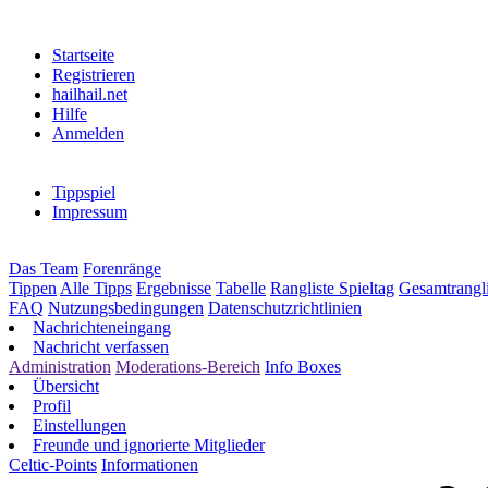
Startseite
Registrieren
hailhail.net
Hilfe
Anmelden
Tippspiel
Impressum
Das Team
Forenränge
Tippen
Alle Tipps
Ergebnisse
Tabelle
Rangliste Spieltag
Gesamtrangli
FAQ
Nutzungsbedingungen
Datenschutzrichtlinien
Nachrichteneingang
Nachricht verfassen
Administration
Moderations-Bereich
Info Boxes
Übersicht
Profil
Einstellungen
Freunde und ignorierte Mitglieder
Celtic-Points
Informationen