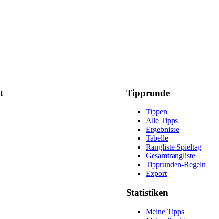
t
Tipprunde
Tippen
Alle Tipps
Ergebnisse
Tabelle
Rangliste Spieltag
Gesamtrangliste
Tipprunden-Regeln
Export
Statistiken
Meine Tipps