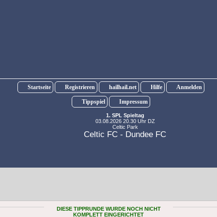
Startseite
Registrieren
hailhail.net
Hilfe
Anmelden
Tippspiel
Impressum
1. SPL Spieltag
03.08.2026 20.30 Uhr DZ
Celtic Park
Celtic FC - Dundee FC
DIESE TIPPRUNDE WURDE NOCH NICHT
KOMPLETT EINGERICHTET