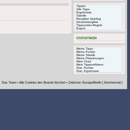
Tippen
Alle Tipps
Ergebnisse
Tabelle
Rangliste Spieltag
Gesamtrangliste
Tipprunden-Regeln
Export
STATISTIKEN
Meine Tipps
Meine Punkte
Meine Tabelle
Meine Platzierungen
Mein Chart
Mein Tippkoeffizient
Stat. Punkte
Stat. Ergebnisse
Das Team
•
Alle Cookies des Boards löschen
• Zeitzone: Europa/Berlin [ Sommerzeit ]