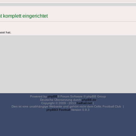
 komplett eingerichtet
asst hat.
Powered by
phpBB
® Forum Software © phpBB Group
Deutsche Übersetzung durch
phpBB.de
Copyright © 2009 - 2013
hailhail.net
|
Dies ist eine unabhängige Webseite und gehört nicht dem Celtic Football Club |
phpBB3 Football
Version 0.9.3