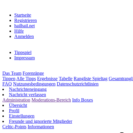
Startseite
Registrieren
hailhail.net
Hilfe
Anmelden
Tippspiel
Impressum
Das Team
Forenränge
Tippen
Alle Tipps
Ergebnisse
Tabelle
Rangliste Spieltag
Gesamtrangli
FAQ
Nutzungsbedingungen
Datenschutzrichtlinien
Nachrichteneingang
Nachricht verfassen
Administration
Moderations-Bereich
Info Boxes
Übersicht
Profil
Einstellungen
Freunde und ignorierte Mitglieder
Celtic-Points
Informationen